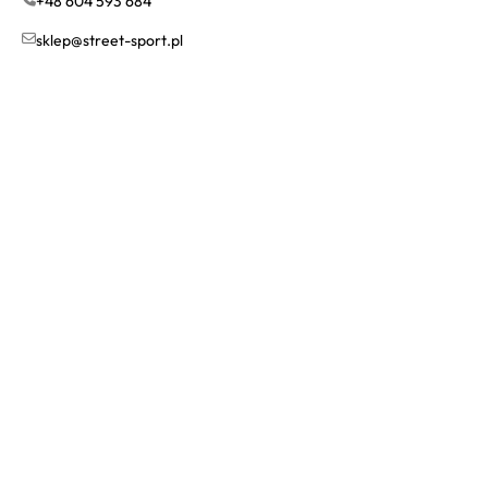
+48 604 593 684
sklep@street-sport.pl