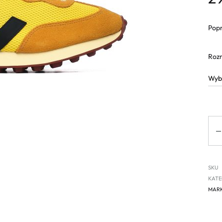
Popr
Roz
Ilo
SKU
KATE
MAR