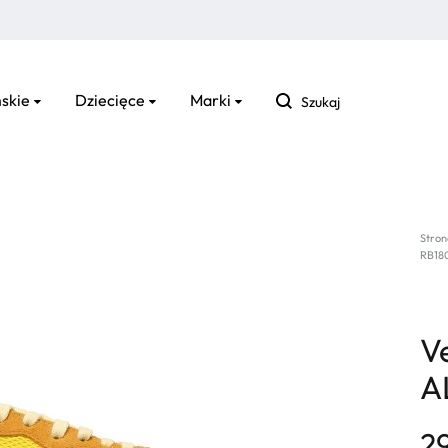
Szukaj
skie
Dziecięce
Marki
Stron
RB18
V
A
2