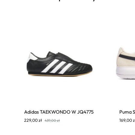
Adidas TAEKWONDO W JQ4775
Puma S
229,00
zł
169,00
z
439,00
zł