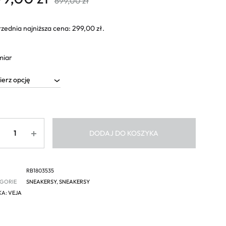
699,00
zł
zednia najniższa cena:
299,00
zł
.
miar
ść
DODAJ DO KOSZYKA
RB1803535
GORIE
SNEAKERSY
,
SNEAKERSY
KA:
VEJA