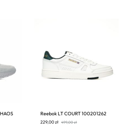
CHAOS
Reebok LT COURT 100201262
229,00
zł
499,00
zł