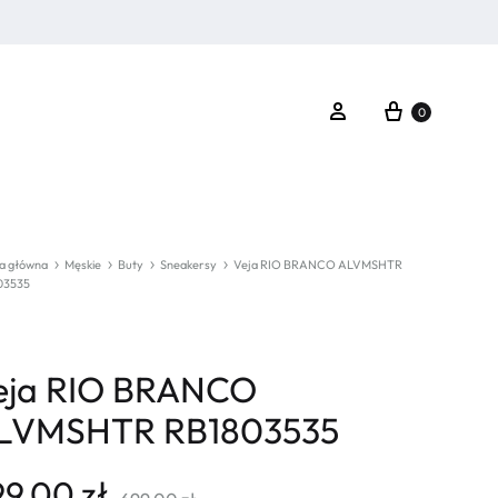
Koszyk
Zaloguj się
0
a główna
Męskie
Buty
Sneakersy
Veja RIO BRANCO ALVMSHTR
03535
eja RIO BRANCO
LVMSHTR RB1803535
99,00
zł