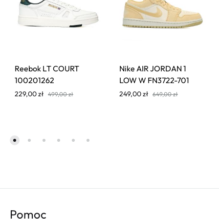
Reebok LT COURT
Nike AIR JORDAN 1
100201262
LOW W FN3722-701
229,00
zł
249,00
zł
499,00
zł
649,00
zł
Pomoc