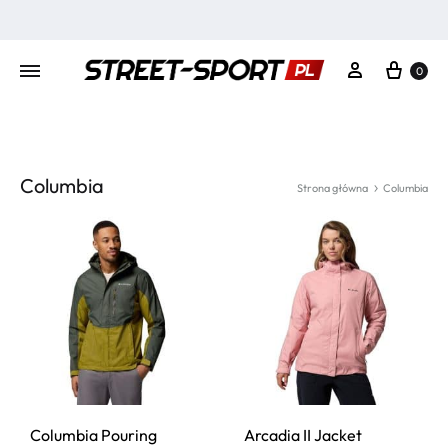
Kosz
Moje konto
0
Columbia
Strona główna
Columbia
Columbia Pouring
Arcadia II Jacket