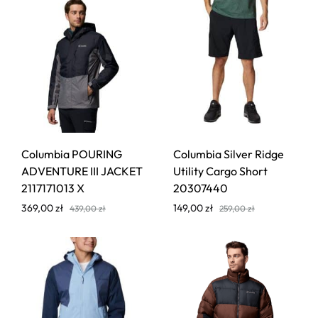
Columbia POURING
Columbia Silver Ridge
ADVENTURE III JACKET
Utility Cargo Short
2117171013 X
20307440
369,00
zł
149,00
zł
439,00
zł
259,00
zł