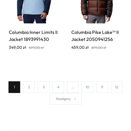
Columbia Inner Limits II
Columbia Pike Lake™ II
Jacket 1893991430
Jacket 2050941256
349,00
zł
459,00
zł
499,00
zł
699,00
zł
1
2
3
4
…
10
11
12
Następny