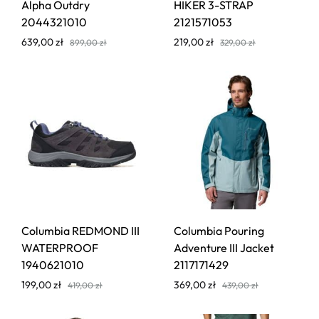
Alpha Outdry
HIKER 3-STRAP
2044321010
2121571053
639,00
zł
219,00
zł
899,00
zł
329,00
zł
Columbia REDMOND III
Columbia Pouring
WATERPROOF
Adventure III Jacket
1940621010
2117171429
199,00
zł
369,00
zł
419,00
zł
439,00
zł