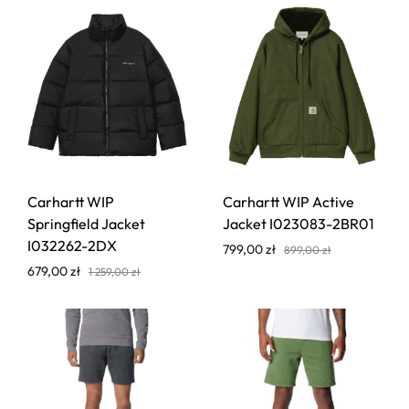
Carhartt WIP
Carhartt WIP Active
Springfield Jacket
Jacket I023083-2BR01
I032262-2DX
799,00
zł
899,00
zł
679,00
zł
1 259,00
zł