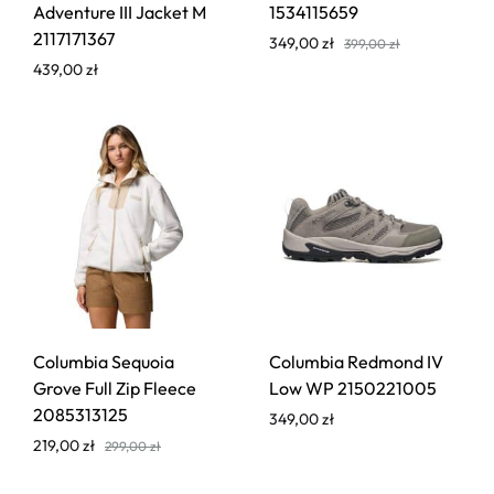
Adventure III Jacket M
1534115659
2117171367
349,00
zł
399,00
zł
439,00
zł
Columbia Sequoia
Columbia Redmond IV
Grove Full Zip Fleece
Low WP 2150221005
2085313125
349,00
zł
219,00
zł
299,00
zł