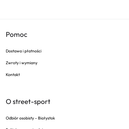
Champion
45
Columbia
46
Converse
Crep
Pomoc
Crocs
Dr. Martens
Dostawa i płatności
Eastpak
Zwroty i wymiany
Fila
Fitflop
Kontakt
Fjallraven
Gola
Goorin Bros
O street-sport
HAPPY SOCKS
Herschel
Odbiór osobisty – Białystok
Hoka