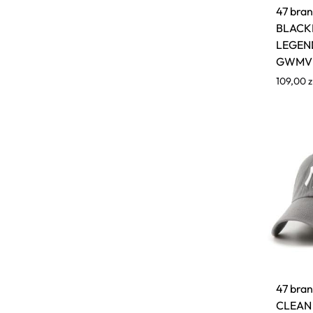
47 bra
Fjallraven
BLAC
Gola
LEGEN
GWMV
Goorin Bros
109,00
z
HAPPY SOCKS
Herschel
Hoka
Inuikii
Jansport
K-WAY
Karl Lagerfeld
Keen
Lacoste
Le Coq Sportif
47 bra
Loungefly
CLEAN