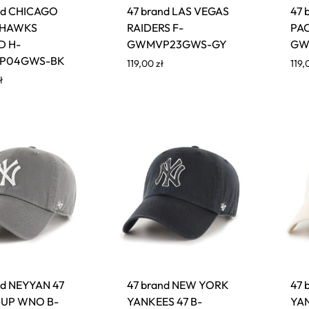
nd CHICAGO
47 brand LAS VEGAS
47 
KHAWKS
RAIDERS F-
PAC
D H-
GWMVP23GWS-GY
GW
P04GWS-BK
119,00
zł
119
ł
nd NEYYAN 47
47 brand NEW YORK
47 
 UP WNO B-
YANKEES 47 B-
YA