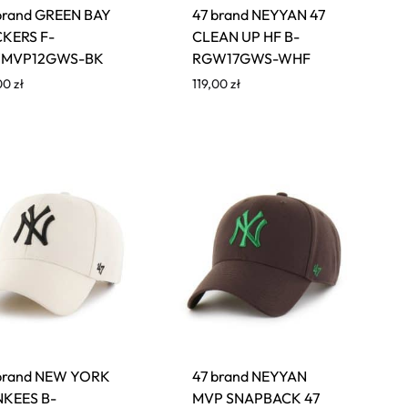
brand GREEN BAY
47 brand NEYYAN 47
KERS F-
CLEAN UP HF B-
MVP12GWS-BK
RGW17GWS-WHF
,00
zł
119,00
zł
brand NEW YORK
47 brand NEYYAN
NKEES B-
MVP SNAPBACK 47