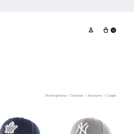
Koszyk
Zaloguj się
0
Strona główna
Damskie
Akcesoria
Czapki