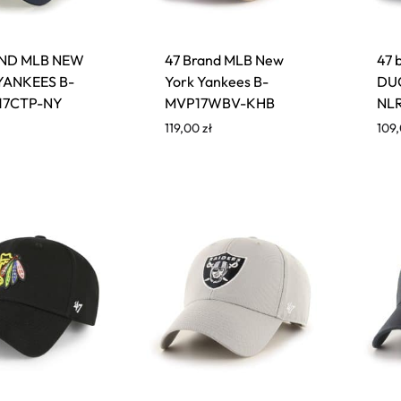
AND MLB NEW
47 Brand MLB New
47 
YANKEES B-
York Yankees B-
DUC
17CTP-NY
MVP17WBV-KHB
NL
119,00
zł
109