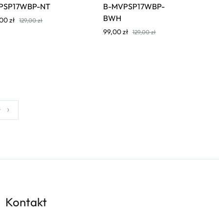
PSP17WBP-NT
B-MVPSP17WBP-
BWH
,00
zł
129,00
zł
99,00
zł
129,00
zł
y
Kontakt