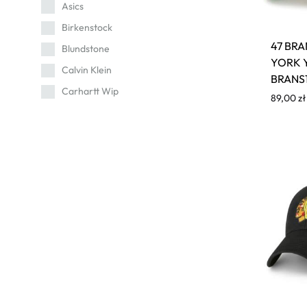
Asics
Birkenstock
47 BR
Blundstone
YORK 
Calvin Klein
BRANS
Carhartt Wip
89,00
zł
Cat
Champion
Columbia
Converse
Crep
Crocs
Dr. Martens
Eastpak
Fila
Fitflop