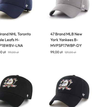
Brand NHL Toronto
47 Brand MLB New
le Leafs H-
York Yankees B-
P18WBV-LNA
MVPSP17WBP-DY
00
zł
99,00
zł
119,00
zł
129,00
zł