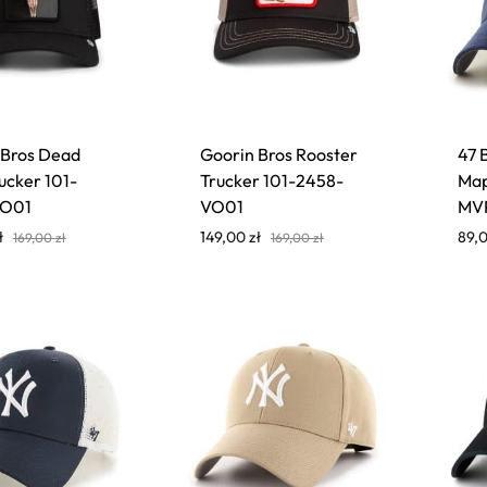
 Bros Dead
Goorin Bros Rooster
47 
rucker 101-
Trucker 101-2458-
Map
VO01
VO01
MV
ł
149,00
zł
89,
169,00
zł
169,00
zł