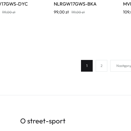
17GWS-DYC
NLRGW17GWS-BKA
MV
99,00
zł
109
119,00
zł
119,00
zł
1
2
Następn
O street-sport