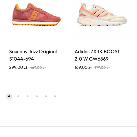
Saucony Jazz Original
Adidas ZX 1K BOOST
S1044-694
2.0 W GW6869
299,00
zł
169,00
zł
469,00
zł
379,00
zł