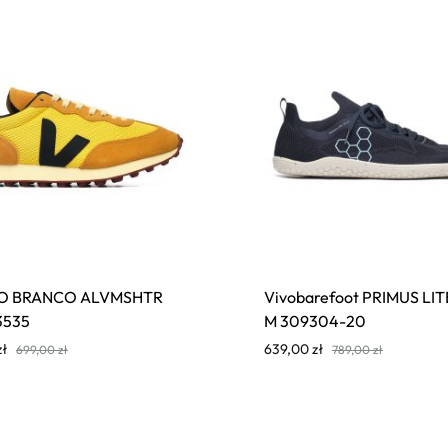
RIO BRANCO ALVMSHTR
Vivobarefoot PRIMUS LIT
3535
M 309304-20
zł
639,00
zł
699,00
zł
789,00
zł