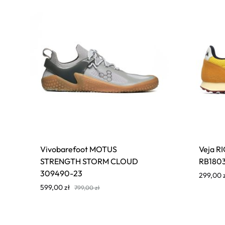
Vivobarefoot MOTUS
Veja 
STRENGTH STORM CLOUD
RB180
309490-23
299,00
599,00
zł
799,00
zł