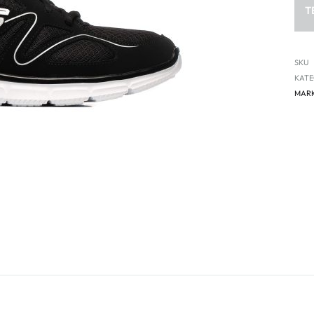
T
SKU
KATE
MAR