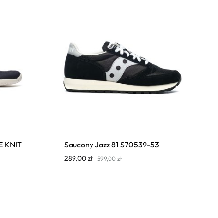
E KNIT
Saucony Jazz 81 S70539-53
289,00
zł
599,00
zł