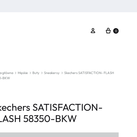
Koszyk
Zaloguj się
0
a główna
Męskie
Buty
Sneakersy
Skechers SATISFACTION- FLASH
0-BKW
kechers SATISFACTION-
LASH 58350-BKW