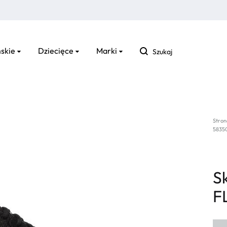
Szukaj
skie
Dziecięce
Marki
Stron
5835
S
F