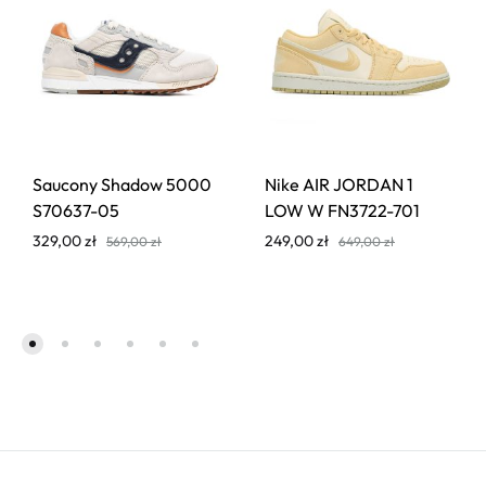
Saucony Shadow 5000
Nike AIR JORDAN 1
S70637-05
LOW W FN3722-701
329,00
zł
249,00
zł
569,00
zł
649,00
zł