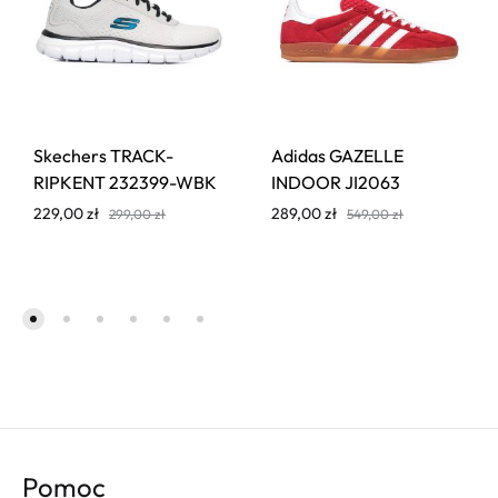
Skechers TRACK-
Adidas GAZELLE
RIPKENT 232399-WBK
INDOOR JI2063
229,00
zł
289,00
zł
299,00
zł
549,00
zł
Pomoc