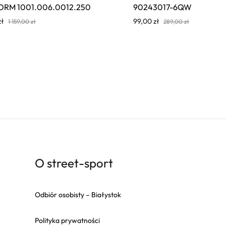
ORM 1001.006.0012.250
90243017-6QW
zł
99,00
zł
1 159,00
zł
289,00
zł
O street-sport
Odbiór osobisty – Białystok
Polityka prywatności