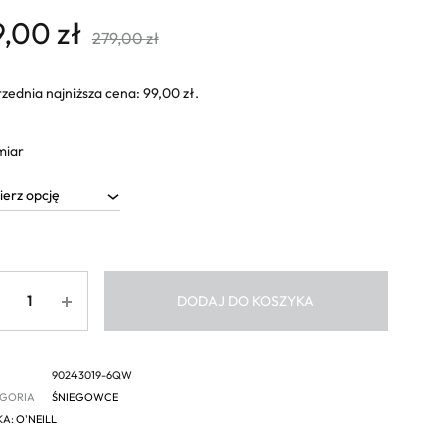
9,00
zł
279,00
zł
zednia najniższa cena:
99,00
zł
.
miar
ść
DODAJ DO KOSZYKA
90243019-6QW
GORIA
ŚNIEGOWCE
KA:
O'NEILL