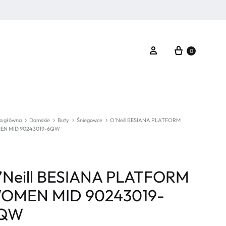
Koszyk
Zaloguj się
0
a główna
Damskie
Buty
Śniegowce
O’Neill BESIANA PLATFORM
N MID 90243019-6QW
’Neill BESIANA PLATFORM
OMEN MID 90243019-
QW