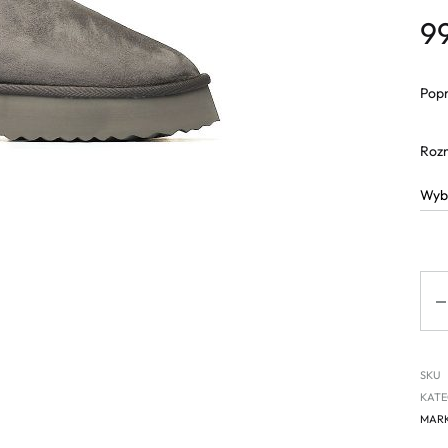
9
Popr
Roz
Ilo
SKU
KATE
MAR