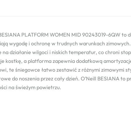
l BESIANA PLATFORM WOMEN MID 90243019-6QW to dams
ają wygodę i ochronę w trudnych warunkach zimowych.
 na działanie wilgoci i niskich temperatur, co chroni s
zuje kostkę, a platforma zapewnia dodatkową amortyzac
wi, te śniegowce łatwo zestawić z różnymi zimowymi styl
owe do noszenia przez cały dzień. O’Neill BESIANA to p
ści na świeżym powietrzu.