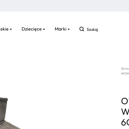
Szukaj
skie
Dziecięce
Marki
Stron
WOME
O
W
6