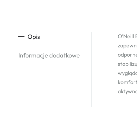
Opis
O’Neil
zapewni
odporne
Informacje dodatkowe
stabili
wyglądo
komfort
aktywno