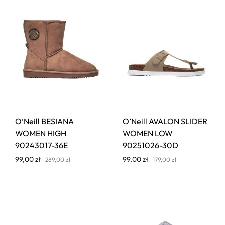
O’Neill BESIANA
O’Neill AVALON SLIDER
WOMEN HIGH
WOMEN LOW
90243017-36E
90251026-30D
99,00
zł
99,00
zł
289,00
zł
179,00
zł