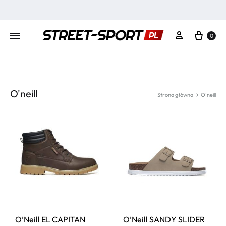
Kosz
Moje konto
0
O'neill
Strona główna
O'neill
O’Neill EL CAPITAN
O’Neill SANDY SLIDER