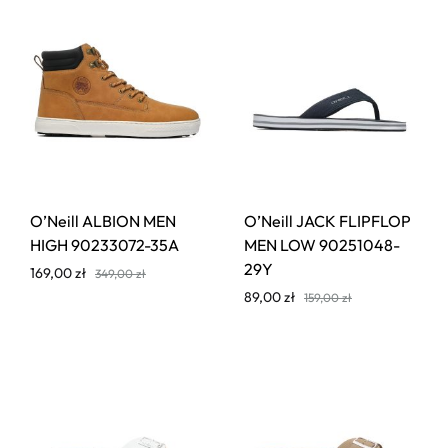
O’Neill ALBION MEN
O’Neill JACK FLIPFLOP
HIGH 90233072-35A
MEN LOW 90251048-
29Y
169,00
zł
349,00
zł
89,00
zł
159,00
zł