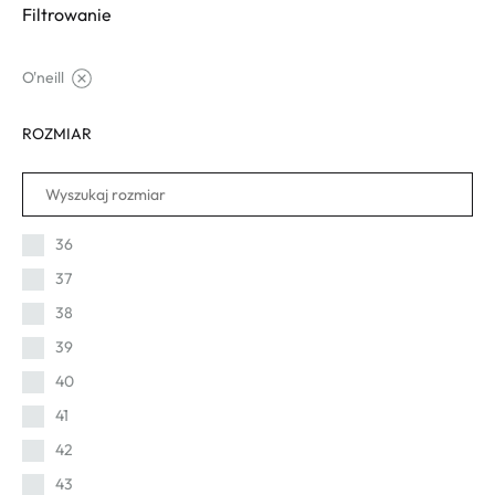
Filtrowanie
O'neill
ROZMIAR
36
37
38
39
40
41
42
43