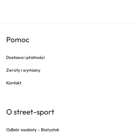
Champion
Columbia
Converse
Crep
Pomoc
Crocs
Dr. Martens
Dostawa i płatności
Eastpak
Zwroty i wymiany
Fila
Fitflop
Kontakt
Fjallraven
Gola
Goorin Bros
O street-sport
HAPPY SOCKS
Herschel
Odbiór osobisty – Białystok
Hoka