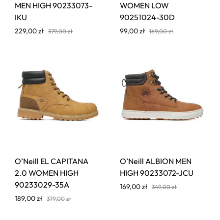
MEN HIGH 90233073-
WOMEN LOW
IKU
90251024-30D
229,00
zł
99,00
zł
379,00
zł
169,00
zł
O’Neill EL CAPITANA
O’Neill ALBION MEN
2.0 WOMEN HIGH
HIGH 90233072-JCU
90233029-35A
169,00
zł
349,00
zł
189,00
zł
379,00
zł