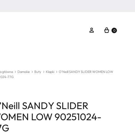
Koszyk
Zaloguj się
0
a główna
Damskie
Buty
Klapki
O’Neill SANDY SLIDER WOMEN LOW
1024-77G
’Neill SANDY SLIDER
OMEN LOW 90251024-
7G