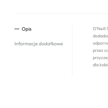
Opis
O’Neill
dodadzą
odporno
Informacje dodatkowe
przez c
przycze
dla kob