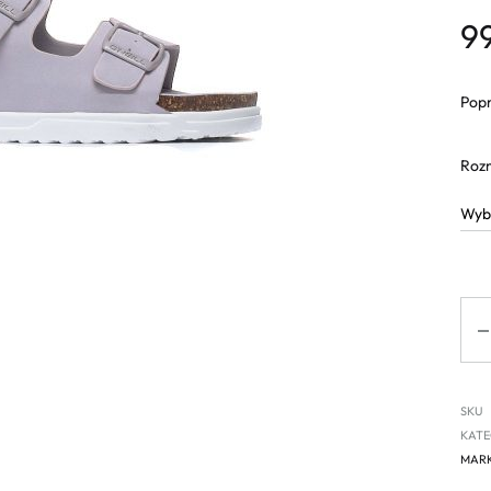
9
Popr
Roz
Ilo
SKU
KATE
MAR