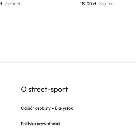
zł
119,00
zł
289,00
zł
199,00
zł
O street-sport
Odbiór osobisty – Białystok
Polityka prywatności