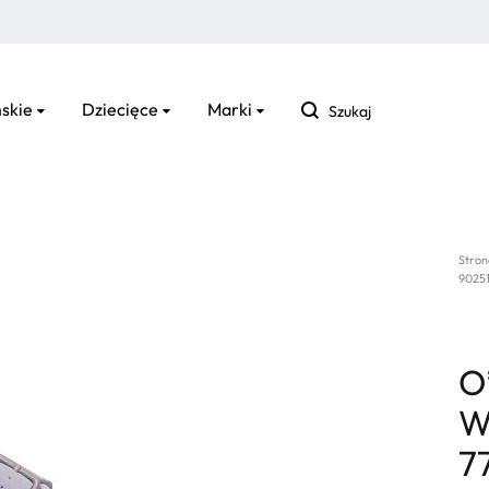
Szukaj
skie
Dziecięce
Marki
Stron
9025
O
W
7