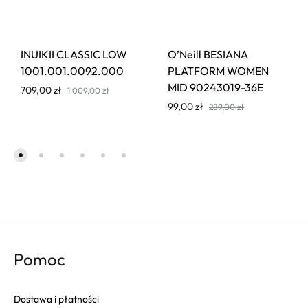
INUIKII CLASSIC LOW
O’Neill BESIANA
1001.001.0092.000
PLATFORM WOMEN
MID 90243019-36E
709,00
zł
1 009,00
zł
99,00
zł
289,00
zł
Pomoc
Dostawa i płatności