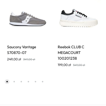
Saucony Vantage
Reebok CLUB C
S70870-07
MEGACOURT
100201238
249,00
zł
349,00
zł
199,00
zł
549,00
zł