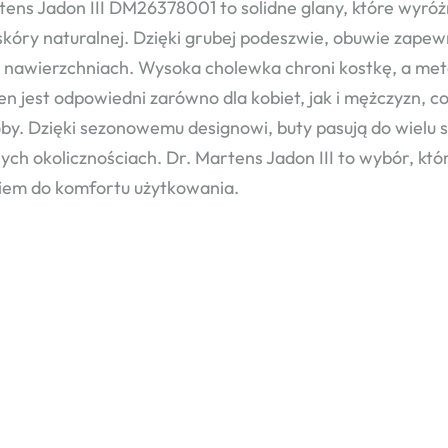
tens Jadon III DM26378001 to solidne glany, które wyró
 skóry naturalnej. Dzięki grubej podeszwie, obuwie zape
 nawierzchniach. Wysoka cholewka chroni kostkę, a met
en jest odpowiedni zarówno dla kobiet, jak i mężczyzn,
by. Dzięki sezonowemu designowi, buty pasują do wielu sty
ych okolicznościach. Dr. Martens Jadon III to wybór, któ
iem do komfortu użytkowania.