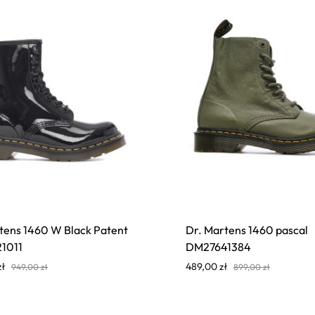
tens 1460 W Black Patent
Dr. Martens 1460 pascal
1011
DM27641384
zł
489,00
zł
949,00
zł
899,00
zł