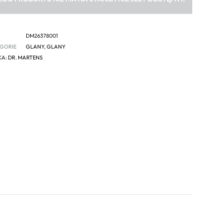
DM26378001
GORIE
GLANY
,
GLANY
KA:
DR. MARTENS