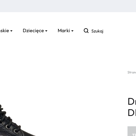
Szukaj
skie
Dziecięce
Marki
Stron
D
D
T