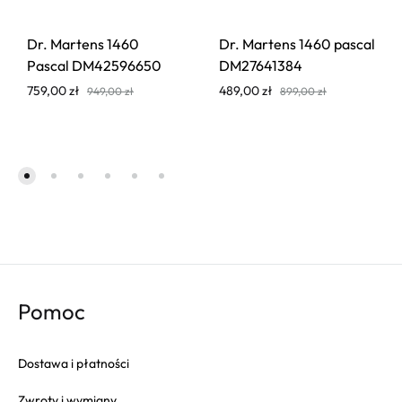
Dr. Martens 1460
Dr. Martens 1460 pascal
Pascal DM42596650
DM27641384
759,00
zł
489,00
zł
949,00
zł
899,00
zł
Pomoc
Dostawa i płatności
Zwroty i wymiany