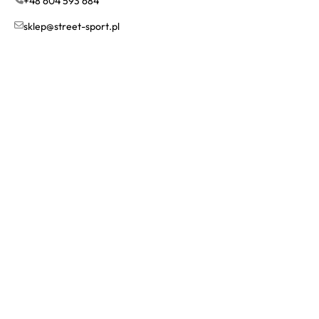
+48 604 593 684
sklep@street-sport.pl