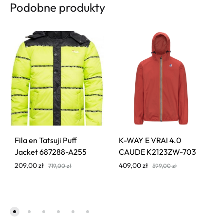
Podobne produkty
Fila en Tatsuji Puff
K-WAY E VRAI 4.0
Jacket 687288-A255
CAUDE K2123ZW-703
209,00
zł
409,00
zł
719,00
zł
599,00
zł