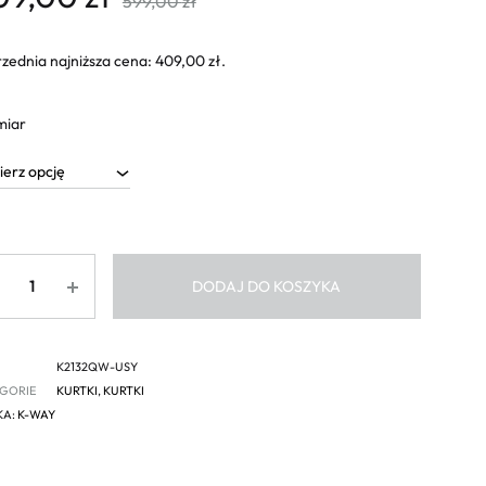
599,00
zł
zednia najniższa cena:
409,00
zł
.
miar
ść
DODAJ DO KOSZYKA
K2132QW-USY
GORIE
KURTKI
,
KURTKI
KA:
K-WAY