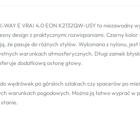
K-WAY E VRAI 4.0 EON K2132QW-USY to niezawodny wybó
sny design z praktycznymi rozwiązaniami. Czarny kolor or
ją, że pasuje do różnych stylów. Wykonana z nylonu, jest
ystnych warunkach atmosferycznych. Długi zamek błyska
oferuje dodatkową osłonę głowy.
 do wędrówek po górskich szlakach czy spacerów po mieś
ch warunkach pogodowych. Można ją łatwo wyprać w pral
stanie.