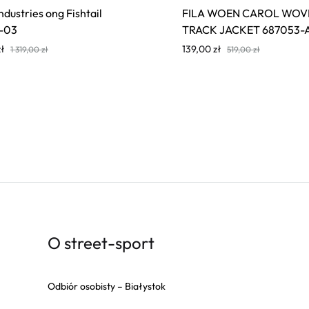
ndustries ong Fishtail
FILA WOEN CAROL WOV
-03
TRACK JACKET 687053-
zł
139,00
zł
1 319,00
zł
519,00
zł
O street-sport
Odbiór osobisty – Białystok