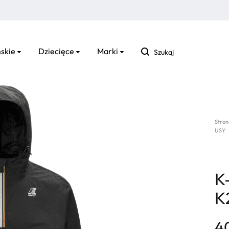
Szukaj
skie
Dziecięce
Marki
Stron
USY
K
K
4