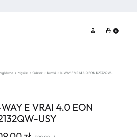
Koszyk
Zaloguj się
0
a główna
Męskie
Odzież
Kurtki
K-WAY E VRAI 4.0 EON K2132QW-
-WAY E VRAI 4.0 EON
2132QW-USY
09,00
zł