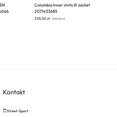
EN
Columbia Inner imits III Jacket
A066
2071433685
339,00
zł
529,00
zł
Kontakt
Street-Sport