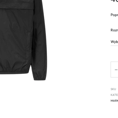
Popr
Roz
Ilo
SKU
KATE
MAR