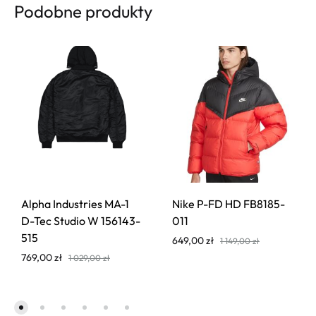
Podobne produkty
Alpha Industries MA-1
Nike P-FD HD FB8185-
D-Tec Studio W 156143-
011
515
649,00
zł
1 149,00
zł
769,00
zł
1 029,00
zł