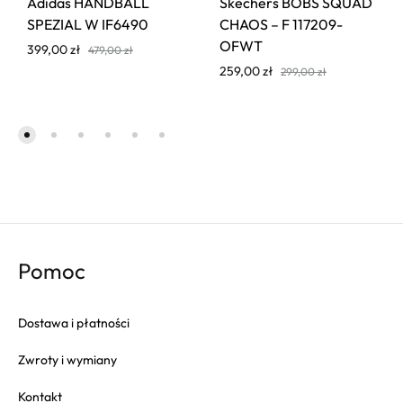
Adidas HANDBALL
Skechers BOBS SQUAD
SPEZIAL W IF6490
CHAOS – F 117209-
OFWT
399,00
zł
479,00
zł
259,00
zł
299,00
zł
Pomoc
Dostawa i płatności
Zwroty i wymiany
Kontakt