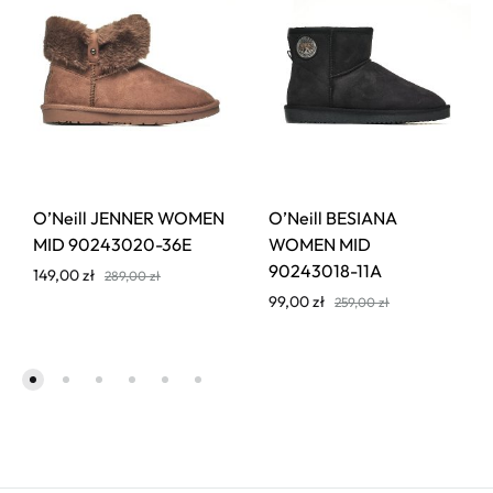
O’Neill JENNER WOMEN
O’Neill BESIANA
MID 90243020-36E
WOMEN MID
90243018-11A
149,00
zł
289,00
zł
99,00
zł
259,00
zł