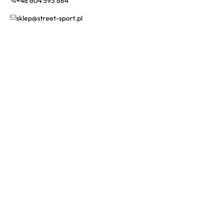
+48 604 593 684
sklep@street-sport.pl