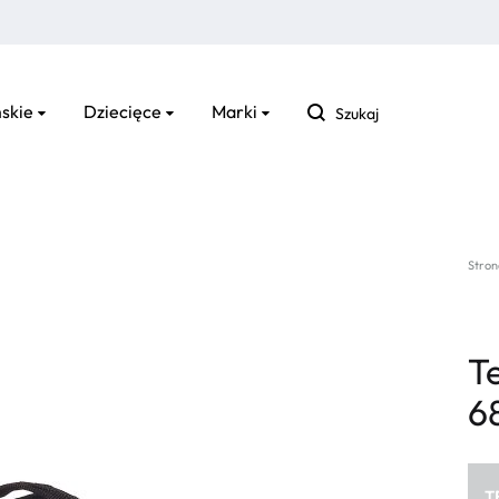
Szukaj
skie
Dziecięce
Marki
Stron
T
6
T