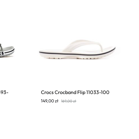
393-
Crocs Crocband Flip 11033-100
149,00
zł
169,00
zł