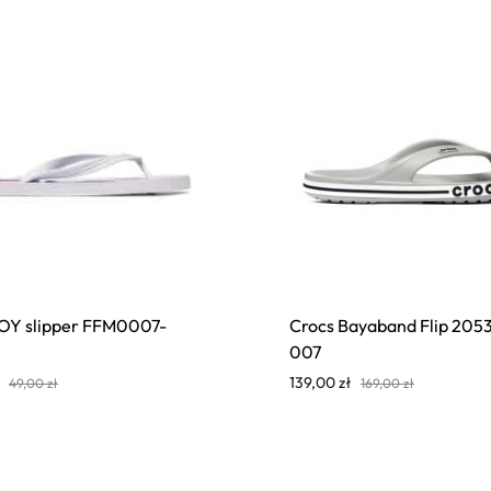
ROY slipper FFM0007-
Crocs Bayaband Flip 205
007
139,00
zł
49,00
zł
169,00
zł