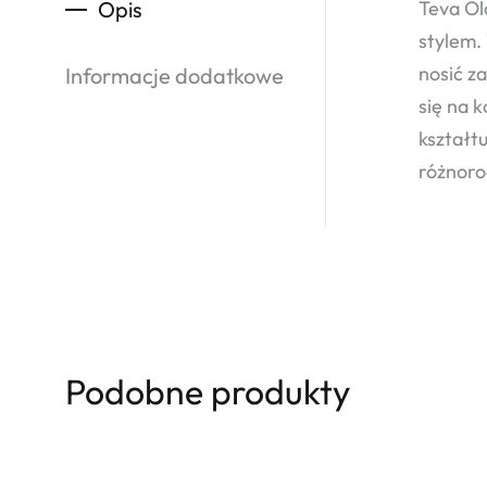
Opis
Teva Ol
stylem.
nosić z
Informacje dodatkowe
się na 
kształt
różnoro
Podobne produkty