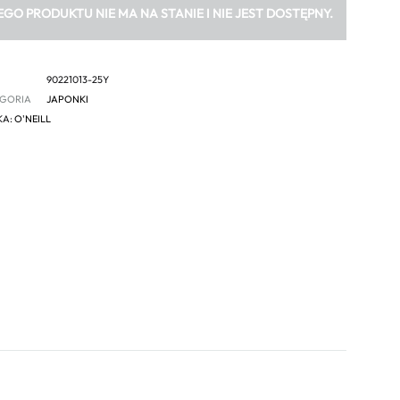
EGO PRODUKTU NIE MA NA STANIE I NIE JEST DOSTĘPNY.
90221013-25Y
GORIA
JAPONKI
KA:
O'NEILL