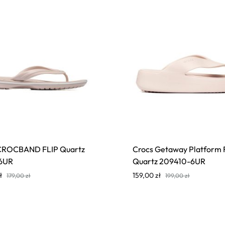
CROCBAND FLIP Quartz
Crocs Getaway Platform F
6UR
Quartz 209410-6UR
ł
159,00
zł
179,00
zł
199,00
zł