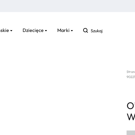
Szukaj
skie
Dziecięce
Marki
Stron
9022
O
W