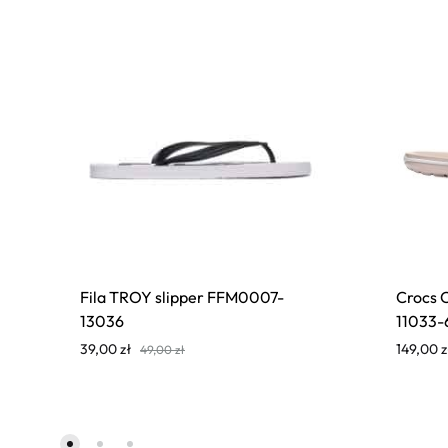
Fila TROY slipper FFM0007-
Crocs 
13036
11033-
39,00
zł
149,00
z
49,00
zł