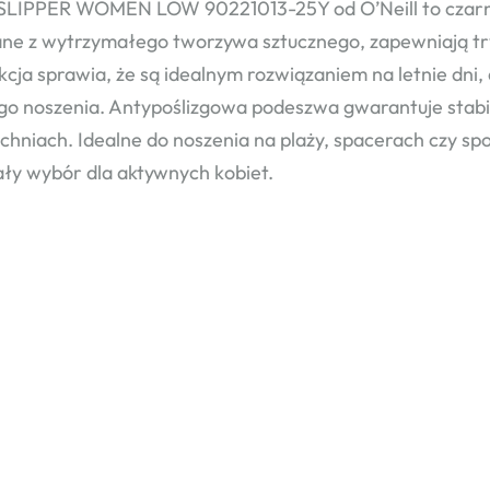
LIPPER WOMEN LOW 90221013-25Y od O’Neill to czarne j
e z wytrzymałego tworzywa sztucznego, zapewniają trw
kcja sprawia, że są idealnym rozwiązaniem na letnie dni
go noszenia. Antypoślizgowa podeszwa gwarantuje stabi
chniach. Idealne do noszenia na plaży, spacerach czy s
ły wybór dla aktywnych kobiet.