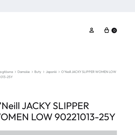
Koszyk
Zaloguj się
0
a główna
Damskie
Buty
Japonki
O’Neill JACKY SLIPPER WOMEN LOW
1013-25Y
’Neill JACKY SLIPPER
OMEN LOW 90221013-25Y