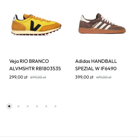
Veja RIO BRANCO
Adidas HANDBALL
ALVMSHTR RB1803535
SPEZIAL W IF6490
299,00
zł
399,00
zł
699,00
zł
479,00
zł