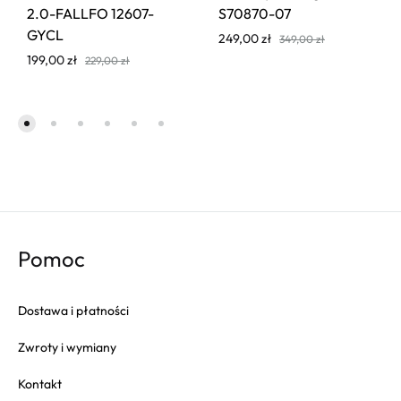
2.0-FALLFO 12607-
S70870-07
GYCL
249,00
zł
349,00
zł
199,00
zł
229,00
zł
Pomoc
Dostawa i płatności
Zwroty i wymiany
Kontakt