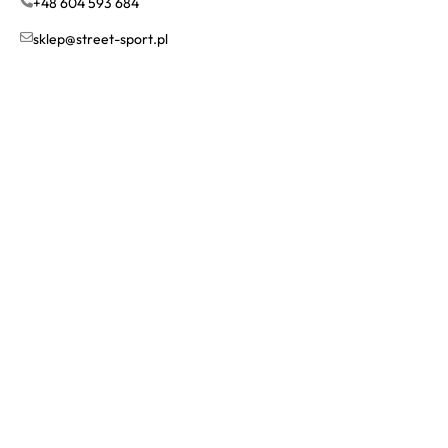
+48 604 593 684
sklep@street-sport.pl