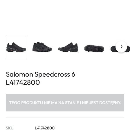
Salomon Speedcross 6
L41742800
TEGO PRODUKTU NIE MA NA STANIE I NIE JEST DOSTĘPNY.
SKU
L41742800