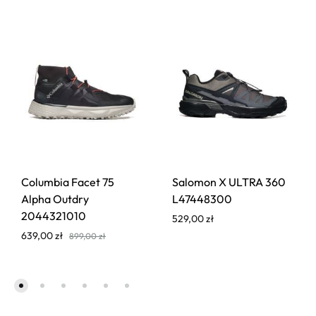
Columbia Facet 75
Salomon X ULTRA 360
Alpha Outdry
L47448300
2044321010
529,00
zł
639,00
zł
899,00
zł