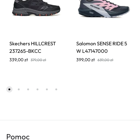
Skechers HILLCREST
Salomon SENSE RIDE 5
237265-BKCC
W L47147000
339,00
zł
399,00
zł
379,00
zł
639,00
zł
Pomoc