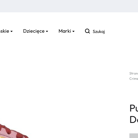
Szukaj
skie
Dziecięce
Marki
Stron
Crim
P
D