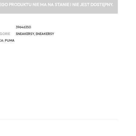
EGO PRODUKTU NIE MA NA STANIE I NIE JEST DOSTĘPNY.
39646350
GORIE
SNEAKERSY
,
SNEAKERSY
KA:
PUMA