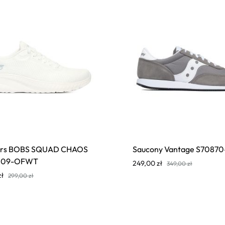
ers BOBS SQUAD CHAOS
Saucony Vantage S70870
7209-OFWT
249,00
zł
349,00
zł
zł
299,00
zł