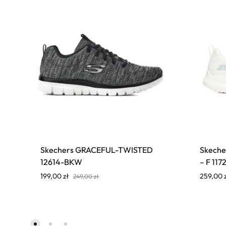
Skechers GRACEFUL-TWISTED
Skech
12614-BKW
– F 11
199,00
zł
259,00
249,00
zł