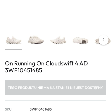
On Running On Cloudswift 4 AD
3WF10451485
TEGO PRODUKTU NIE MA NA STANIE I NIE JEST DOSTĘPNY.
SKU
3WF10451485