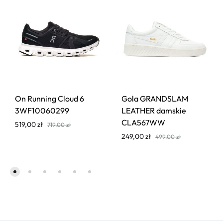
On Running Cloud 6
Gola GRANDSLAM
3WF10060299
LEATHER damskie
CLA567WW
519,00
zł
719,00
zł
249,00
zł
499,00
zł