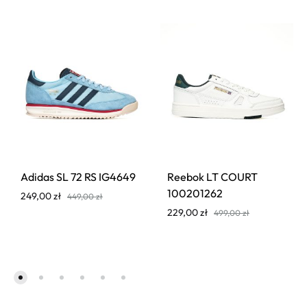
Adidas SL 72 RS IG4649
Reebok LT COURT
100201262
249,00
zł
449,00
zł
229,00
zł
499,00
zł