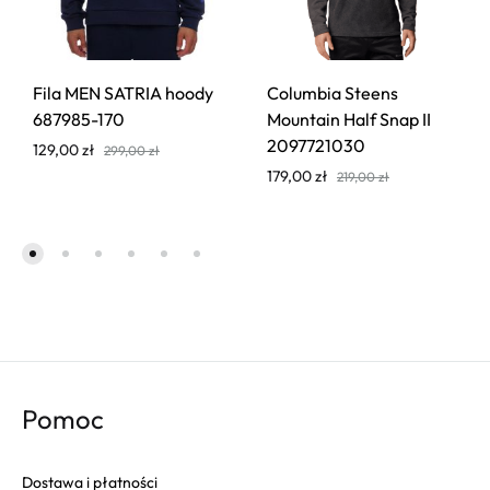
Fila MEN SATRIA hoody
Columbia Steens
687985-170
Mountain Half Snap II
2097721030
129,00
zł
299,00
zł
179,00
zł
219,00
zł
Pomoc
Dostawa i płatności