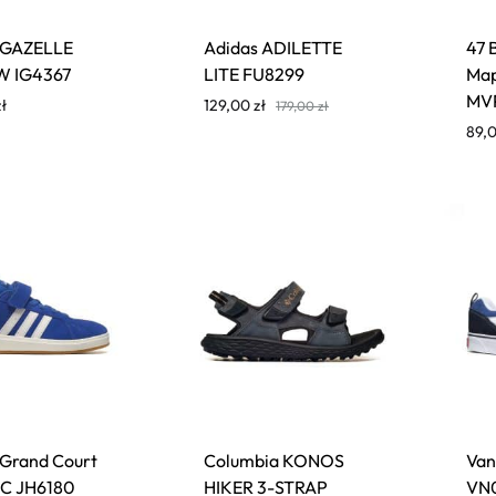
 GAZELLE
Adidas ADILETTE
47 
W IG4367
LITE FU8299
Map
MV
zł
129,00
zł
179,00
zł
89,
 Grand Court
Columbia KONOS
Van
 C JH6180
HIKER 3-STRAP
VN