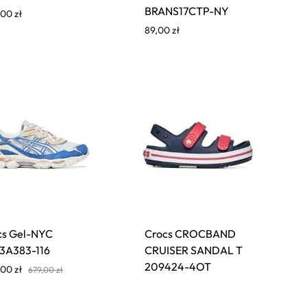
BRANS17CTP-NY
,00
zł
89,00
zł
cs Gel-NYC
Crocs CROCBAND
3A383-116
CRUISER SANDAL T
209424-4OT
,00
zł
679,00
zł