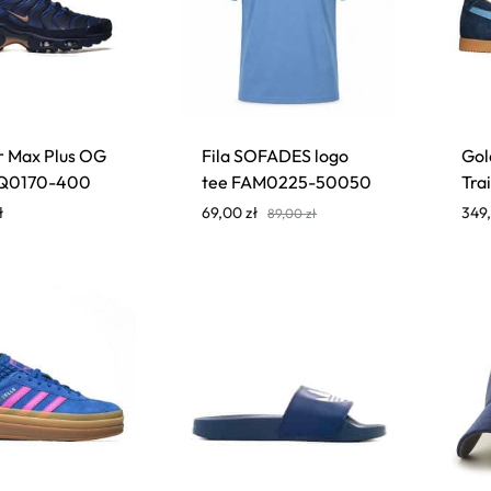
r Max Plus OG
Fila SOFADES logo
Gol
IQ0170-400
tee FAM0225-50050
Tra
ł
69,00
zł
349
89,00
zł