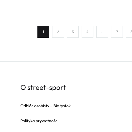
1
2
3
4
…
7
O street-sport
Odbiór osobisty – Białystok
Polityka prywatności