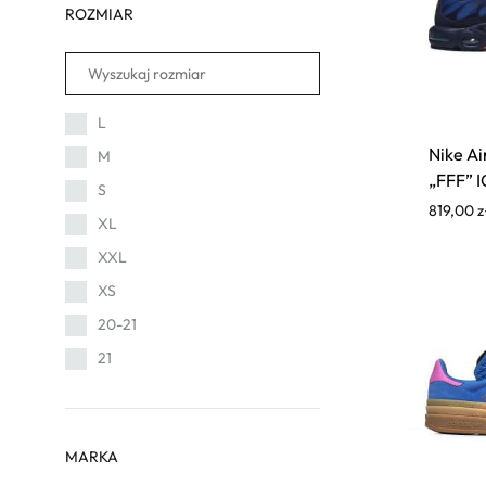
ROZMIAR
L
Nike Ai
M
„FFF” 
S
819,00
z
XL
XXL
XS
20-21
21
22-23
22
MARKA
23