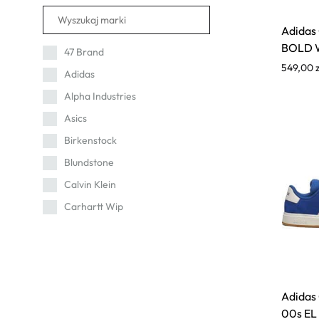
23-24
24
Adidas
BOLD 
24-25
47 Brand
549,00
25 1/2
Adidas
25-26
Alpha Industries
25
Asics
26 1/2
Birkenstock
26
Blundstone
27 1/2
Calvin Klein
27-28
Carhartt Wip
27
Cat
28-29
Champion
28
Columbia
29
Converse
Adidas
00s EL
29-30
Crep