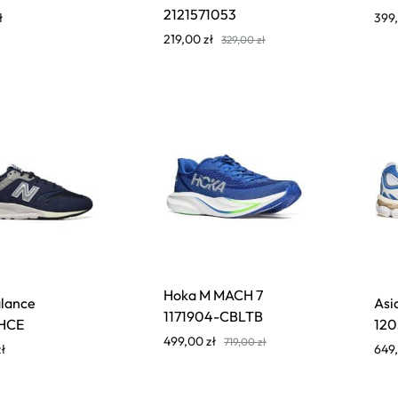
2121571053
ł
399
219,00
zł
329,00
zł
Hoka M MACH 7
lance
Asi
1171904-CBLTB
HCE
120
499,00
zł
719,00
zł
zł
649