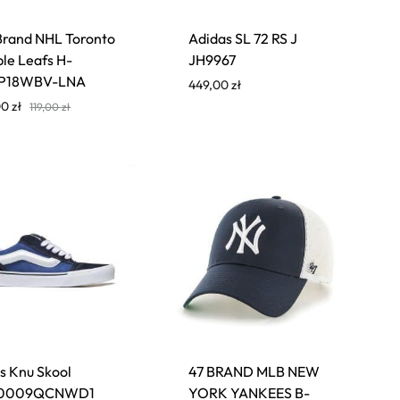
Brand NHL Toronto
Adidas SL 72 RS J
le Leafs H-
JH9967
P18WBV-LNA
449,00
zł
00
zł
119,00
zł
s Knu Skool
47 BRAND MLB NEW
0009QCNWD1
YORK YANKEES B-