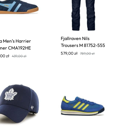
Fjallraven Nils
a Men’s Harrier
Trousers M 81752-555
iner CMA192HE
579,00
zł
789,00
zł
,00
zł
439,00
zł