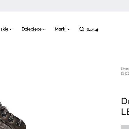
Szukaj
skie
Dziecięce
Marki
Stron
DM26
D
L