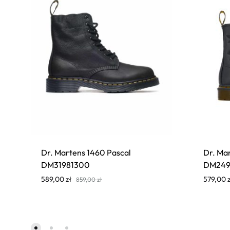
Dr. Martens 1460 Pascal
Dr. Ma
DM31981300
DM249
589,00
zł
579,00
859,00
zł