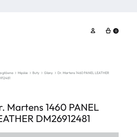
Koszyk
Zaloguj się
0
a główna
Męskie
Buty
Glany
Dr. Martens 1460 PANEL LEATHER
912481
r. Martens 1460 PANEL
EATHER DM26912481