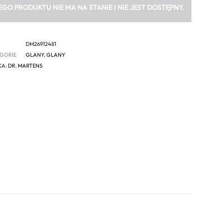
EGO PRODUKTU NIE MA NA STANIE I NIE JEST DOSTĘPNY.
DM26912481
GORIE
GLANY
,
GLANY
KA:
DR. MARTENS