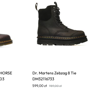
 HORSE
Dr. Martens Zebzag 8 Tie
03
DM32116733
599,00
zł
989,00
zł