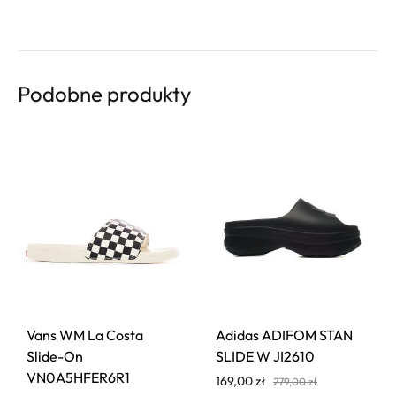
Podobne produkty
Vans WM La Costa
Adidas ADIFOM STAN
Slide-On
SLIDE W JI2610
VN0A5HFER6R1
169,00
zł
279,00
zł