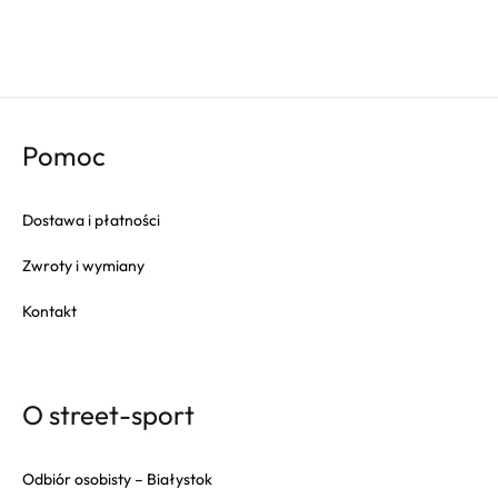
Champion
Columbia
Converse
Crep
Pomoc
Crocs
Dr. Martens
Dostawa i płatności
Eastpak
Zwroty i wymiany
Fila
Fitflop
Kontakt
Fjallraven
Gola
Goorin Bros
O street-sport
HAPPY SOCKS
Herschel
Odbiór osobisty – Białystok