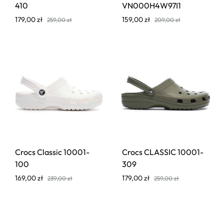
410
VN000H4W97I1
179,00
zł
159,00
zł
259,00
zł
209,00
zł
Crocs Classic 10001-
Crocs CLASSIC 10001-
100
309
169,00
zł
179,00
zł
239,00
zł
259,00
zł