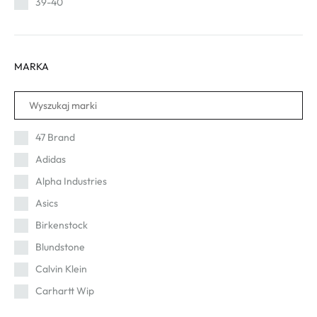
39-40
40
41-42
MARKA
41
42-43
43-44
45-46
47 Brand
46-47
Adidas
48-49
Alpha Industries
49-50
Asics
50-51
Birkenstock
Blundstone
Calvin Klein
Carhartt Wip
Cat