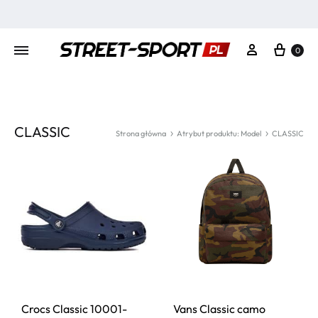
Kosz
Moje konto
0
CLASSIC
Strona główna
Atrybut produktu: Model
CLASSIC
Crocs Classic 10001-
Vans Classic camo