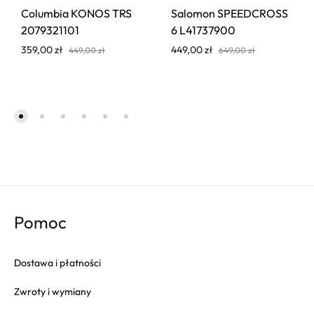
Columbia KONOS TRS
Salomon SPEEDCROSS
2079321101
6 L41737900
359,00
zł
449,00
zł
449,00
zł
649,00
zł
Pomoc
Dostawa i płatności
Zwroty i wymiany