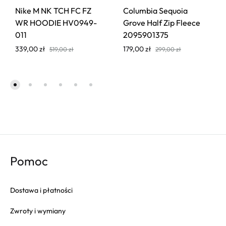
Nike M NK TCH FC FZ
Columbia Sequoia
WR HOODIE HV0949-
Grove Half Zip Fleece
011
2095901375
339,00
zł
179,00
zł
519,00
zł
299,00
zł
Pomoc
Dostawa i płatności
Zwroty i wymiany