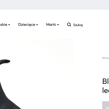
Szukaj
skie
Dziecięce
Marki
Stron
B
le
T