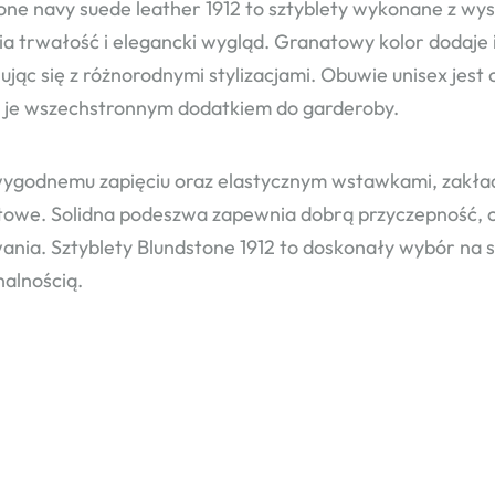
one navy suede leather 1912 to sztyblety wykonane z wyso
a trwałość i elegancki wygląd. Granatowy kolor dodaje
jąc się z różnorodnymi stylizacjami. Obuwie unisex jest 
i je wszechstronnym dodatkiem do garderoby.
wygodnemu zapięciu oraz elastycznym wstawkami, zakłada
owe. Solidna podeszwa zapewnia dobrą przyczepność, c
ania. Sztyblety Blundstone 1912 to doskonały wybór na 
nalnością.