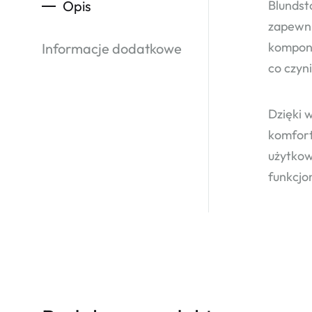
Opis
Blundst
zapewni
komponu
Informacje dodatkowe
co czyn
Dzięki 
komfort
użytkow
funkcjo