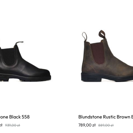
tone Black 558
Blundstone Rustic Brown
zł
789,00
zł
939,00
zł
889,00
zł