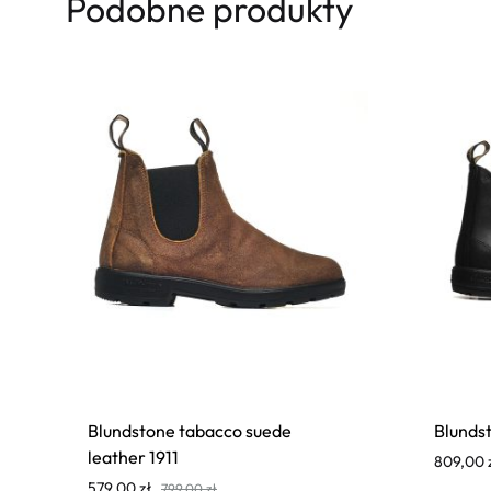
Podobne produkty
Blundstone tabacco suede
Blunds
leather 1911
809,00
579,00
zł
799,00
zł