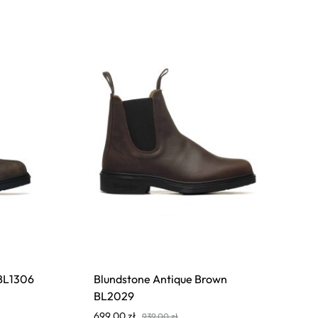
 BL1306
Blundstone Antique Brown
BL2029
699,00
zł
939,00
zł