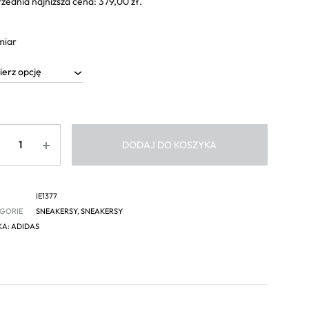
zednia najniższa cena:
379,00
zł
.
miar
ść
DODAJ DO KOSZYKA
IE1377
GORIE
SNEAKERSY
,
SNEAKERSY
KA:
ADIDAS