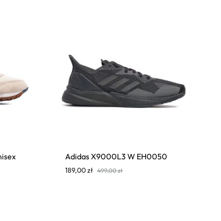
isex
Adidas X9000L3 W EH0050
189,00
zł
499,00
zł