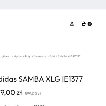
Koszyk
Zaloguj się
0
a główna
Męskie
Buty
Sneakersy
Adidas SAMBA XLG IE1377
didas SAMBA XLG IE1377
79,00
zł
599,00
zł