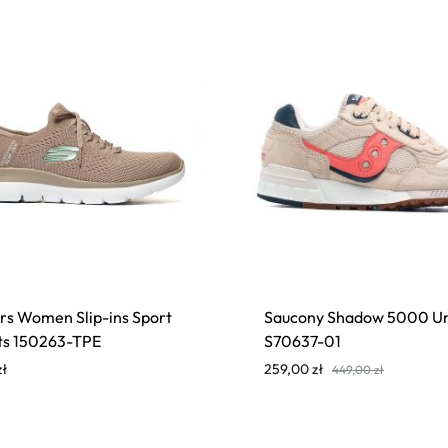
rs Women Slip-ins Sport
Saucony Shadow 5000 Un
s 150263-TPE
S70637-01
zł
259,00
zł
449,00
zł