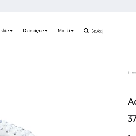
Szukaj
skie
Dziecięce
Marki
Stron
A
3