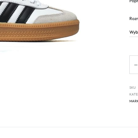
Popr
Roz
Ilo
SKU
KATE
MAR