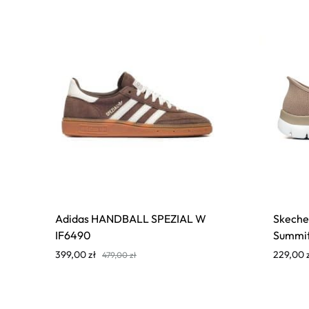
Adidas HANDBALL SPEZIAL W
Skeche
IF6490
Summit
399,00
zł
229,00
479,00
zł