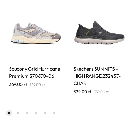
Saucony Grid Hurricane
Skechers SUMMITS –
Premium S70670-06
HIGH RANGE 232457-
CHAR
369,00
zł
749,00
zł
329,00
zł
359,00
zł