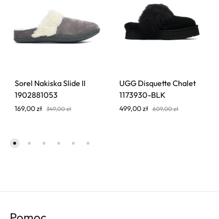
Sorel Nakiska Slide II
UGG Disquette Chalet
1902881053
1173930-BLK
169,00
zł
499,00
zł
349,00
zł
609,00
zł
Pomoc