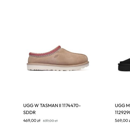
UGG W TASMAN II 1174470-
UGG M
SDDR
11292
469,00
zł
569,00
639,00
zł