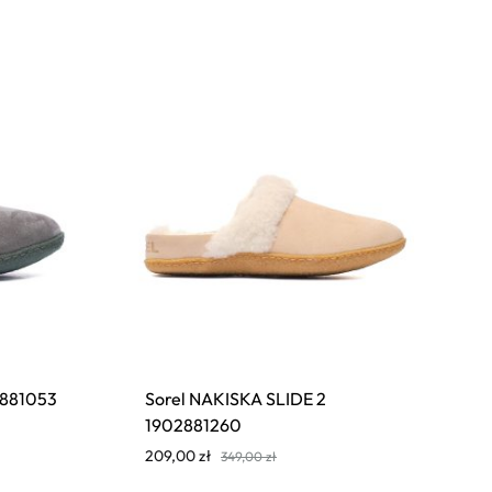
02881053
Sorel NAKISKA SLIDE 2
1902881260
209,00
zł
349,00
zł