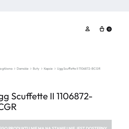
Koszyk
Zaloguj się
0
a główna
Damskie
Buty
Kapcie
Ugg Scuffette II 1106872-BCGR
g Scuffette II 1106872-
CGR
EGO PRODUKTU NIE MA NA STANIE I NIE JEST DOSTĘPNY.