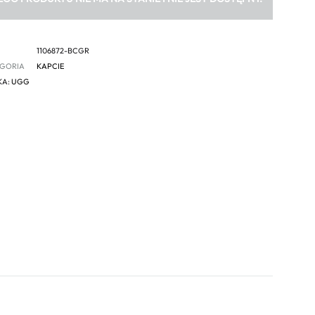
1106872-BCGR
GORIA
KAPCIE
KA:
UGG