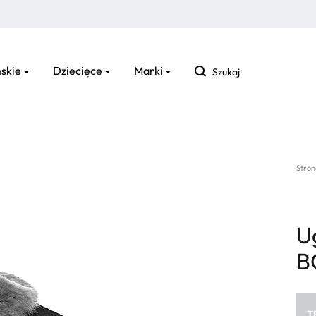
Szukaj
skie
Dziecięce
Marki
Stron
Ug
B
T