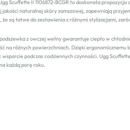
Ugg Scuffette II 1106872-BCGR to doskonała propozycja d
j jakości naturalnej skóry zamszowej, zapewniają przyje
, że są łatwe do zestawienia z różnymi stylizacjami, zaró
podszewka z owczej wełny gwarantuje ciepło w chłodnie
ość na różnych powierzchniach. Dzięki ergonomicznemu ks
c wsparcie podczas codziennych czynności. Ugg Scuffette 
 na każdą porę roku.