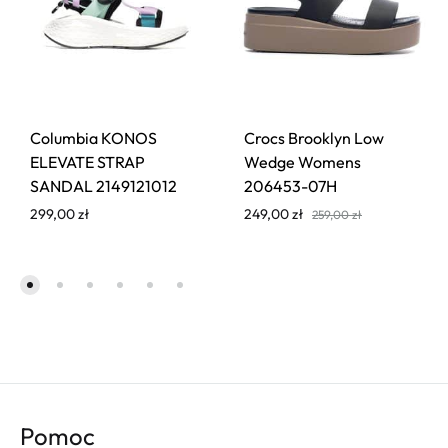
Columbia KONOS
Crocs Brooklyn Low
ELEVATE STRAP
Wedge Womens
SANDAL 2149121012
206453-07H
299,00
zł
249,00
zł
259,00
zł
Pomoc