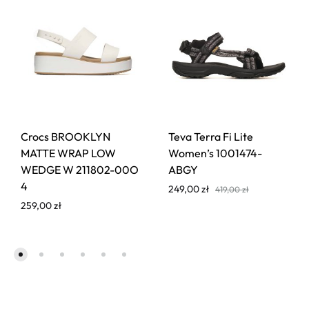
Crocs BROOKLYN
Teva Terra Fi Lite
MATTE WRAP LOW
Women’s 1001474-
WEDGE W 211802-00O
ABGY
4
249,00
zł
419,00
zł
259,00
zł