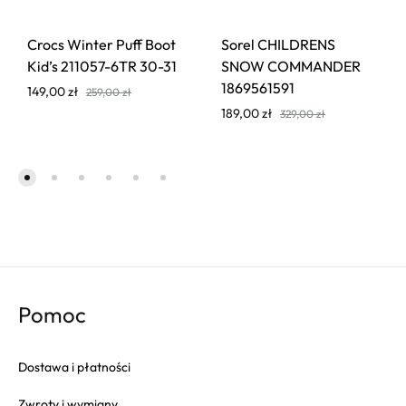
Crocs Winter Puff Boot
Sorel CHILDRENS
Kid’s 211057-6TR 30-31
SNOW COMMANDER
1869561591
149,00
zł
259,00
zł
189,00
zł
329,00
zł
Pomoc
Dostawa i płatności
Zwroty i wymiany