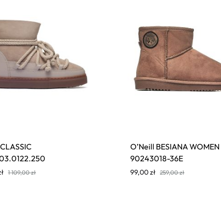
I CLASSIC
O’Neill BESIANA WOMEN
03.0122.250
90243018-36E
zł
99,00
zł
1 109,00
zł
259,00
zł