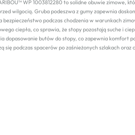
ARIBOU™ WP 1003812280 to solidne obuwie zimowe, któr
przed wilgocią. Gruba podeszwa z gumy zapewnia doskona
a bezpieczeństwo podczas chodzenia w warunkach zimo
wego ciepła, co sprawia, że stopy pozostają suche i cie
ia dopasowanie butów do stopy, co zapewnia komfort p
ą się podczas spacerów po zaśnieżonych szlakach oraz 