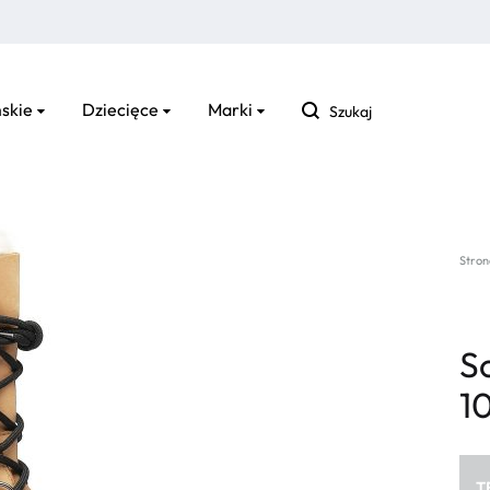
Szukaj
skie
Dziecięce
Marki
Stron
S
1
T