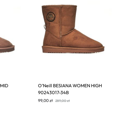
 MID
O’Neill BESIANA WOMEN HIGH
90243017-34B
99,00
zł
289,00
zł