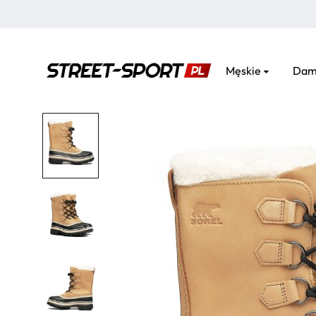
Męskie
Dam
street-
sport.pl