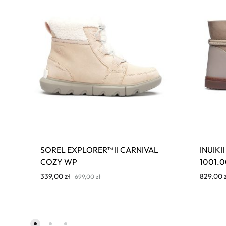
SOREL EXPLORER™ II CARNIVAL
INUIKI
COZY WP
1001.0
339,00
zł
829,00
699,00
zł