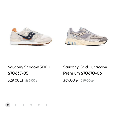
Saucony Shadow 5000
Saucony Grid Hurricane
S70637-05
Premium S70670-06
329,00
zł
369,00
zł
569,00
zł
749,00
zł