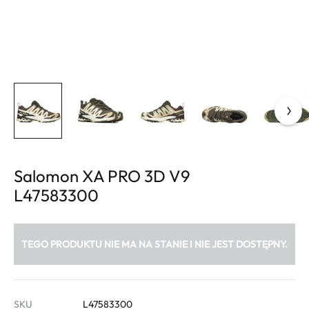
Salomon XA PRO 3D V9
L47583300
TEGO PRODUKTU NIE MA NA STANIE I NIE JEST DOSTĘPNY.
SKU
L47583300