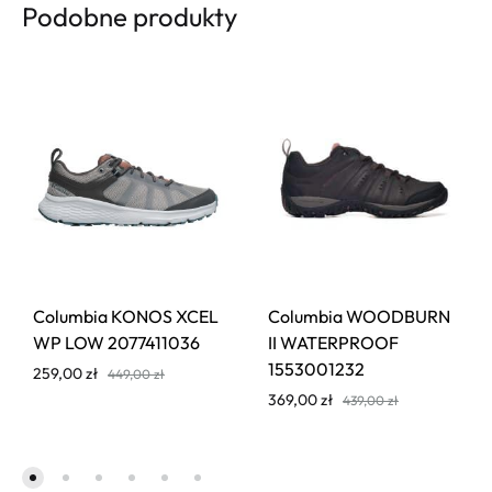
Podobne produkty
Columbia KONOS XCEL
Columbia WOODBURN
WP LOW 2077411036
II WATERPROOF
1553001232
259,00
zł
449,00
zł
369,00
zł
439,00
zł